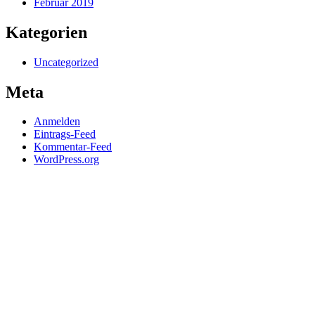
Februar 2019
Kategorien
Uncategorized
Meta
Anmelden
Eintrags-Feed
Kommentar-Feed
WordPress.org
Impressum
Datenschutz
FuckUp Nights in der Presse
Tickets gibt es hier!
Fragen?