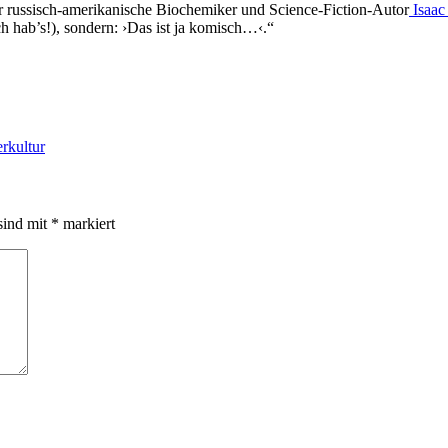
er russisch-amerikanische Biochemiker und Science-Fiction-Autor
Isaac
h hab’s!), sondern: ›Das ist ja komisch…‹.“
erkultur
sind mit
*
markiert